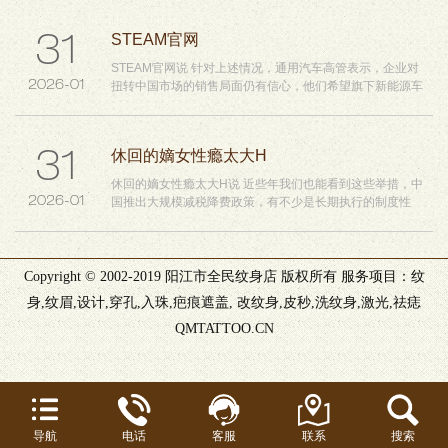
STEAM官网
31
STEAM官网说 针对上述情况，通用汽车高管表示，企业对
2026-01
扭转中国市场的销售局面仍有信心，他们希望旗下新能源车
型...
休回的嫡女性瘾太大H
31
休回的嫡女性瘾太大H说 近些年我们也能看到这些举措，中
2026-01
国推出大规模减税降费政策，有不少是长期执行的制度性
政...
以高质量机关党建促进高质量发展
31
Copyright © 2002-2019 阳江市全民纹身店 版权所有 服务项目：纹
以高质量机关党建促进高质量发展...
身,纹眉,设计,穿孔,入珠,疤痕遮盖, 改纹身,皮秒,洗纹身,激光,祛痣
2026-01
QMTATTOO.CN
导航
电话
客服
联系
搜索